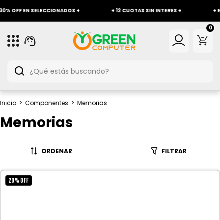
0% OFF EN SELECCIONADOS +
+ 12 CUOTAS SIN INTERES +
+ EN
0
Inicio
>
Componentes
>
Memorias
Memorias
ORDENAR
FILTRAR
20
%
OFF